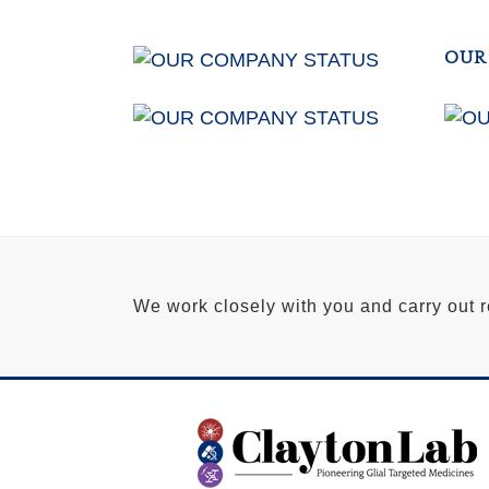
OUR
Typi
OUR
insit
qui f
Typi
Inves
insit
demo
qui f
leger
Inves
saep
demo
leger
We work closely with you and carry out 
VIE
saep
VIE